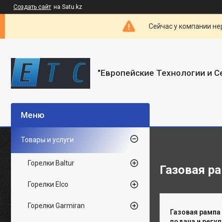
Создать сайт
на Satu.kz
Сейчас у компании не
"Европейские Технологии и С
Товары и услуги
Горелки Baltur
Газовая ра
Горелки Elco
Горелки Garmiran
Газовая рампа
подача и регу