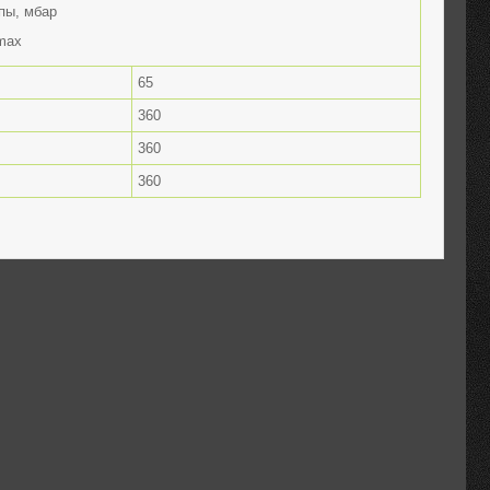
пы, мбар
x
65
360
360
360