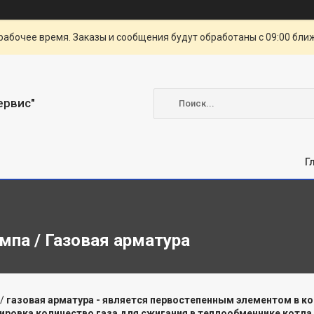
рабочее время. Заказы и сообщения будут обработаны с 09:00 бли
ервис"
Г
мпа / Газовая арматура
/
газовая арматура -
является первостепенным элементом в кон
лировка количество газа для сжигания в теплообменнике котла
.