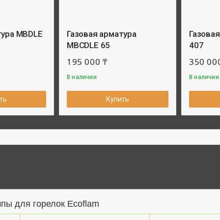
тура MBDLE
Газовая арматура
Газова
MBCDLE 65
407
195 000 ₸
350 00
В наличии
В наличии
ть
Купить
пы для горелок Ecoflam