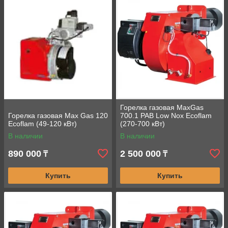
Для упрощения обслуживания на горелке
предусмотрен единственный крепежный болт, на
который горелку можно подвесить за специальный
крючок в различных пространственных положениях
Новый воздушный клапан с прогрессивной
микрометрической системой регулирования воздуха
Отдельная газовая рампа (подбираемая в
зависимости от входного давления газа) легко
монтируется на корпус горелки
Шарнирный фланец обеспечивает доступ к
Горелка газовая MaxGas
пламенной голове без потери настроек горелки
Горелка газовая Max Gas 120
700.1 PAB Low Nox Ecoflam
Ecoflam (49-120 кВт)
(270-700 кВт)
В наличии
В наличии
890 000
2 500 000
₸
₸
Купить
Купить