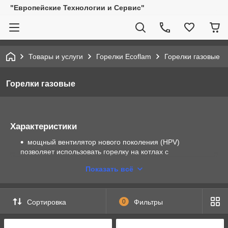
"Европейские Технологии и Сервис"
Товары и услуги
Горелки Ecoflam
Горелки газовые
Горелки газовые
Характеристики
мощный вентилятор нового поколения (HPV)
позволяет использовать горелку на котлах с
повышенным противодавлением в камере сгорания
Показать всё
Легкость и быстрота выполнения электрических
соединений
Огневая головка проста в сборке, ее положение
Сортировка
0
Фильтры
регулируется для обеспечения оптимальной
сочетаемости горелки с котлом