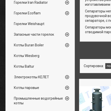
Горелки Iran Radiator
изготавливаем с
Сепараторы неп
Горелки Ecoflam
продувочной во
сепараторе, с 
Горелки Weishaupt
Сепараторы мог
отводимой пар
Запасные части горелок
Котлы Buran Boiler
Котлы Wiesberg
Котлы Baltur
Электрокотлы КЕЛЕТ
Котлы паровые
Промышленные водогрейные
котлы