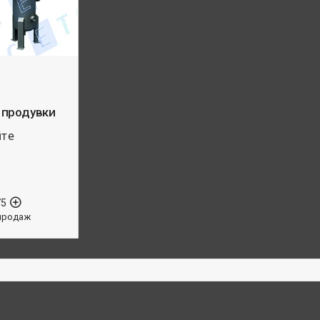
 продувки
йте
75
продаж