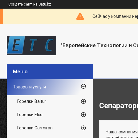
Создать сайт
на Satu.kz
Сейчас у компании не
"Европейские Технологии и С
Товары и услуги
Горелки Baltur
Сепарато
Горелки Elco
Горелки Garmiran
Наша компания
устройства раз