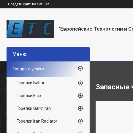
Создать сайт
на Satu.kz
"Европейские Технологии и С
Товары и услуги
Горелки Baltur
Запасные ч
Горелки Elco
Горелки Garmiran
Горелки Iran Radiator