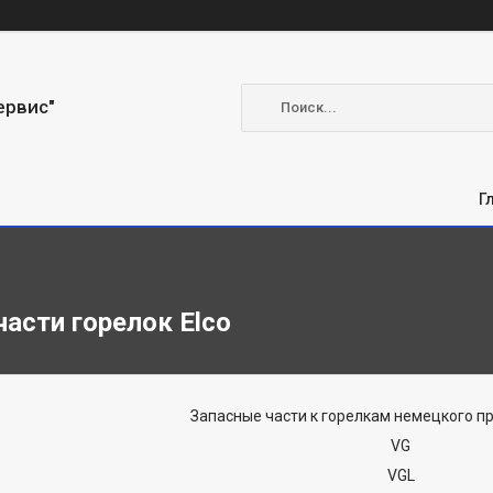
ервис"
Г
асти горелок Elco
Запасные части к горелкам немецкого пр
VG
VGL