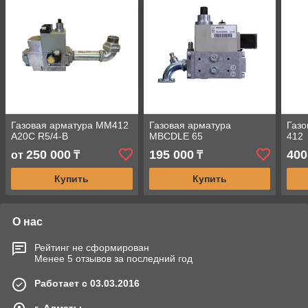
Газовая арматура MM412
Газовая арматура
Газ
A20C R5/4-B
MBCDLE 65
412
250 000
195 000
400
от
₸
₸
Купить
Купить
О нас
Рейтинг не сформирован
Менее 5 отзывов за последний год
Работает с 03.03.2016