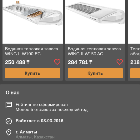
Водяная тепловая завеса
Водяная тепловая завеса
Тепл
WING II W100 EC
WING II W150 AC
обог
250 488
284 781
218
₸
₸
Купить
Купить
О нас
Рейтинг не сформирован
Менее 5 отзывов за последний год
Работает с 03.03.2016
г. Алматы
Алматы, Казахстан