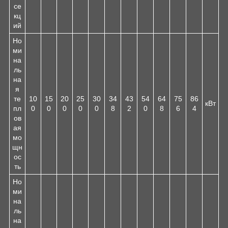
се
кц
ий
Но
ми
на
ль
на
я
те
10
15
20
25
30
34
43
54
64
75
86
кВт
пл
0
0
0
0
0
8
2
0
8
6
4
ов
ая
мо
щн
ос
ть
Но
ми
на
ль
на