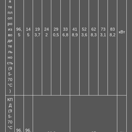
я
те
пл
оп
ро
из
96,
14
19
24
29
33
41
52
62
73
83
кВт
во
5
5
3,7
2
0,5
6,8
8,9
3,6
8,3
3,1
8,2
ди
те
ль
но
сть
(9
5-
70
°C
)
КП
Д
(9
5-
70
°C
96,
96,