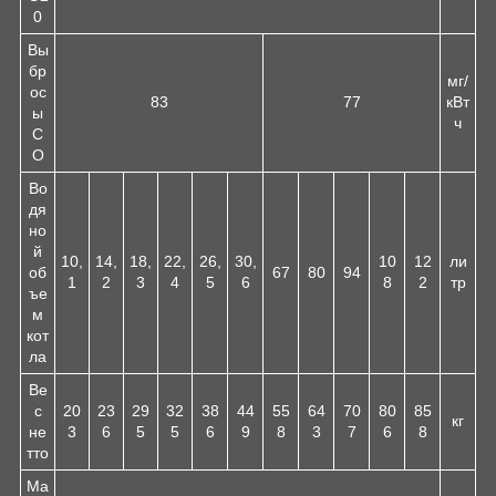
0
Вы
бр
мг/
ос
83
77
кВт
ы
ч
С
O
Во
дя
но
й
10,
14,
18,
22,
26,
30,
10
12
ли
об
67
80
94
1
2
3
4
5
6
8
2
тр
ъе
м
кот
ла
Ве
с
20
23
29
32
38
44
55
64
70
80
85
кг
не
3
6
5
5
6
9
8
3
7
6
8
тто
Ма