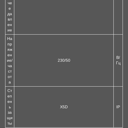
че
е
да
вл
ен
ие
На
пр
яж
ен
В/
ие/
230/50
Гц
ча
ст
от
а
Ст
еп
ен
ь
X5D
IP
за
щи
ты