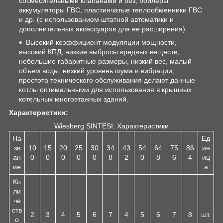
сосмесительными клапанами и без, бойлеры
аккумуляторы ГВС, пластинчатые теплообменники ГВС
и др. (с использованием штатной автоматики и
дополнительных аксессуаров для ее расширения).
Высокий коэффициент модуляции мощности,
высокий КПД, низкие выбросы вредных веществ,
небольшие габаритные размеры, низкий вес, малый
объем воды, низкий уровень шума и вибрации,
простота технического обслуживания делают данные
котлы оптимальными для использования в крышных
котельных многоэтажных зданий.
Характеристики:
Wiesberg SINTESI: Характеристики
На
Ед
зв
10
15
20
25
30
34
43
54
64
75
86
ин
ан
0
0
0
0
0
8
2
0
8
6
4
иц
ие
а
Ко
ли
че
ств
2
3
4
5
6
7
4
5
6
7
8
шт.
о