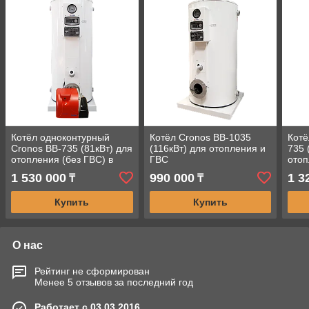
Котёл одноконтурный
Котёл Cronos BB-1035
Котё
Cronos BB-735 (81кВт) для
(116кВт) для отопления и
735 
отопления (без ГВС) в
ГВС
отоп
комплекте с газовой
комп
1 530 000
990 000
1 3
₸
₸
горелкой (Италия)
горе
Купить
Купить
О нас
Рейтинг не сформирован
Менее 5 отзывов за последний год
Работает с 03.03.2016