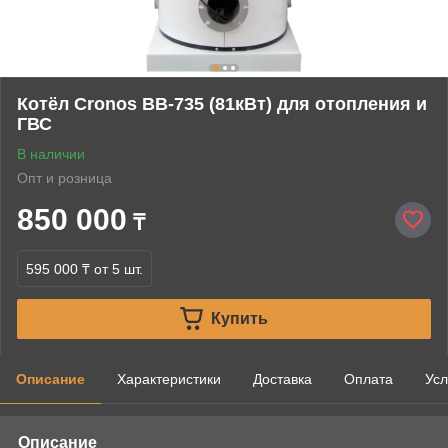
Котёл Cronos BB-735 (81кВт) для отопления и
ГВС
В наличии
Опт и розница
850 000
₸
595 000 ₸
от 5 шт.
Купить
Описание
Характеристики
Доставка
Оплата
Усл
Описание