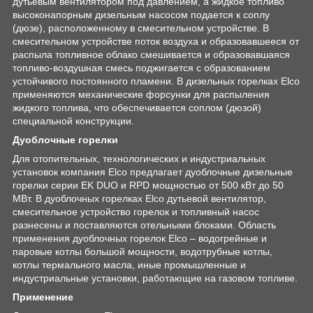
дутьевым вентилятором под давлением, а жидкое топливо
высоконапорным дизельным насосом подается к соплу
(дюзе), расположенному в смесительном устройстве. В
смесительном устройстве поток воздуха и образовавшееся от
распыла топливное облако смешивается и образовавшаяся
топливо-воздушная смесь поджигается с образованием
устойчивого постоянного пламени. В дизельных горелках Elco
применяются механические форсунки для распыления
жидкого топлива, что обеспечивается соплом (дюзой)
специальной конструкции.
Дуоблочные горелки
Для отопительных, технологических и индустриальных
установок компания Elco предлагает дуоблочные дизельные
горелки серии EK DUO и RPD мощностью от 500 кВт до 50
МВт. В дуоблочных горелках Elco дутьевой вентилятор,
смесительное устройство горелок и топливный насос
разнесены и поставляются отельными блоками. Область
применения дуоблочных горелок Elco – водогрейные и
паровые котлы большой мощности, водотрубные котлы,
котлы термального масла, иные промышленные и
индустриальные установки, работающие на газовом топливе.
Применение