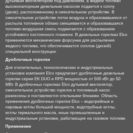
дутьевым вентилятором под давлением, а жидкое топливо
высоконапорным дизельным насосом подается к соплу
(дюзе), расположенному в смесительном устройстве. В
смесительном устройстве поток воздуха и образовавшееся от
распыла топливное облако смешивается и образовавшаяся
топливо-воздушная смесь поджигается с образованием
устойчивого постоянного пламени. В дизельных горелках Elco
применяются механические форсунки для распыления
жидкого топлива, что обеспечивается соплом (дюзой)
специальной конструкции.
Дуоблочные горелки
Для отопительных, технологических и индустриальных
установок компания Elco предлагает дуоблочные дизельные
горелки серии EK DUO и RPD мощностью от 500 кВт до 50
МВт. В дуоблочных горелках Elco дутьевой вентилятор,
смесительное устройство горелок и топливный насос
разнесены и поставляются отельными блоками. Область
применения дуоблочных горелок Elco – водогрейные и
паровые котлы большой мощности, водотрубные котлы,
котлы термального масла, иные промышленные и
индустриальные установки, работающие на газовом топливе.
Применение