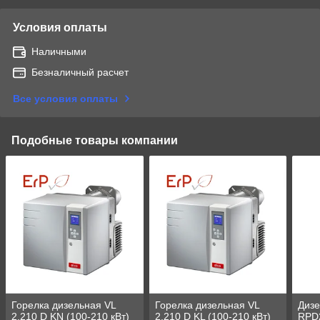
Условия оплаты
Наличными
Безналичный расчет
Все условия оплаты
Подобные товары компании
Горелка дизельная VL
Горелка дизельная VL
Дизе
2.210 D KN (100-210 кВт)
2.210 D KL (100-210 кВт)
RPD2