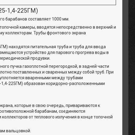
25-1,4-225ГМ)
его барабанов составляет 1000 мм.
 топочной камеры, вводятся непосредственно в верхний и
му коллекторам. Трубы фронтового экрана
ГМ) находятся питательная труба и труба для ввода
змещаются устройство для парового прогрева воды в
периодической продувки.
ного пучка газоплотной перегородкой, в задней части
плотно поставленных и сваренных между собой труб. При
и уплотняется вваренными между трубами
5-1,4-225ГМ) образован коридорно-расположенными
экрана, которые в свою очередь, привариваются к
 противоположной барабанам, соединяются
коллекторов от теплового излучения в конце топочной
нам вальцовкой.