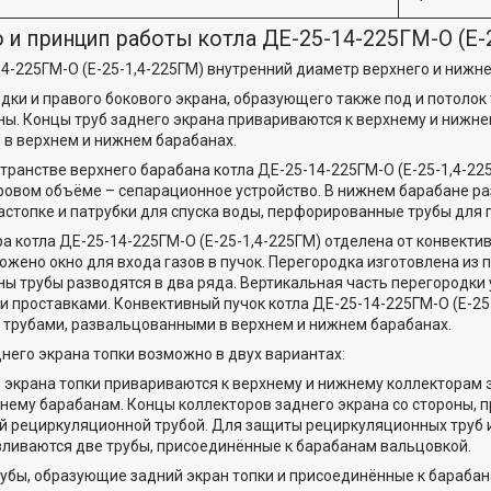
 и принцип работы котла ДЕ-25-14-225ГМ-О (Е-
14-225ГМ-О (Е-25-1,4-225ГМ) внутренний диаметр верхнего и нижн
дки и правого бокового экрана, образующего также под и потолок
ы. Концы труб заднего экрана привариваются к верхнему и нижне
в верхнем и нижнем барабанах.
транстве верхнего барабана котла ДЕ-25-14-225ГМ-О (Е-25-1,4-225
ровом объёме – сепарационное устройство. В нижнем барабане ра
астопке и патрубки для спуска воды, перфорированные трубы для 
а котла ДЕ-25-14-225ГМ-О (Е-25-1,4-225ГМ) отделена от конвектив
ожено окно для входа газов в пучок. Перегородка изготовлена из 
ны трубы разводятся в два ряда. Вертикальная часть перегородк
 проставками. Конвективный пучок котла ДЕ-25-14-225ГМ-О (Е-2
трубами, развальцованными в верхнем и нижнем барабанах.
него экрана топки возможно в двух вариантах:
о экрана топки привариваются к верхнему и нижнему коллекторам 
нему барабанам. Концы коллекторов заднего экрана со стороны,
 рециркуляционной трубой. Для защиты рециркуляционных труб и 
ливаются две трубы, присоединённые к барабанам вальцовкой.
рубы, образующие задний экран топки и присоединённые к бараба