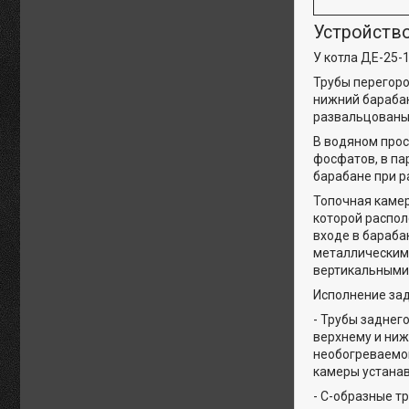
Устройство
У котла ДЕ-25-
Трубы перегоро
нижний барабан
развальцованы 
В водяном прос
фосфатов, в па
барабане при р
Топочная камер
которой распол
входе в бараба
металлическими
вертикальными 
Исполнение зад
- Трубы заднег
верхнему и ниж
необогреваемой
камеры устанав
- С-образные т