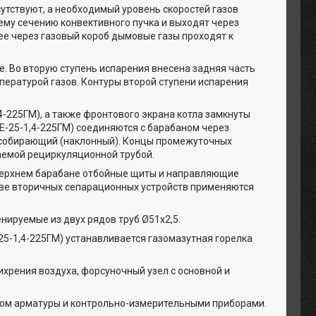
сутствуют, а необходимый уровень скоростей газов
му сечению конвективного пучка и выходят через
ее через газовый короб дымовые газы проходят к
е. Во вторую ступень испарения внесена задняя часть
мпературой газов. Контуры второй ступени испарения
4-225ГМ), а также фронтового экрана котла замкнуты
Е-25-1,4-225ГМ) соединяются с барабаном через
 собирающий (наклонный). Концы промежуточных
аемой рециркуляционной трубой.
 верхнем барабане отбойные щиты и направляющие
тве вторичных сепарационных устройств применяются
нируемые из двух рядов труб Ø51х2,5.
25-1,4-225ГМ) устанавливается газомазутная горелка
ихрения воздуха, форсуночный узел с основной и
вом арматуры и контрольно-измерительными приборами.