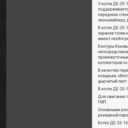
У котла ДЕ-25-
поддерживается
переднюю стенк
экономайзеру, 
В котле ДЕ-25-
экранов топки 
имеют необогр
Контуры боковы
непосредственн
промежуточные
коллекторов со
В качестве пер
козырьки, обес
дырчатый лист
В котле ДЕ-25-
Для сжигания т
ГМП.
Основными узла
резервной пар
Котёл ДЕ-25-14