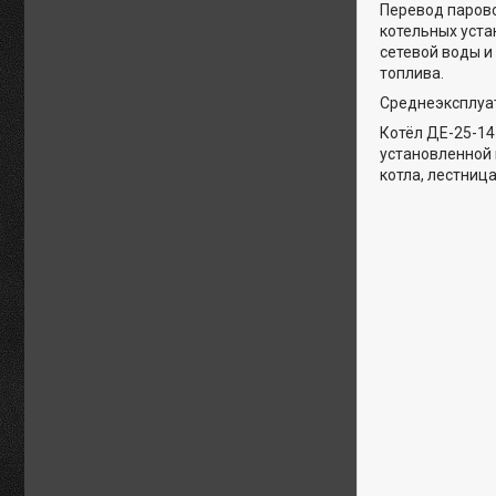
Перевод парово
котельных уста
сетевой воды и
топлива.
Среднеэксплуат
Котёл ДЕ-25-14
установленной 
котла, лестниц