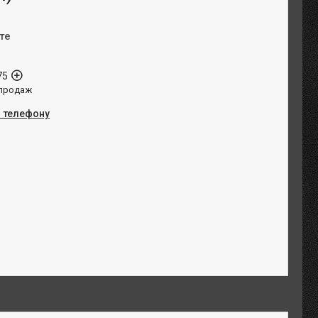
те
75
 продаж
о телефону