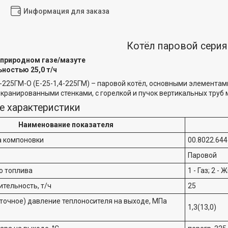
Информация для заказа
Котёл паровой серия
 природном газе/мазуте
ностью 25,0 т/ч
-225ГМ-О (Е-25-1,4-225ГМ) – паровой котёл, основными элементам
кранированными стенками, с горелкой и пучок вертикальных труб
е характеристики
Наименование показателя
а компоновки
00.8022.644
Паровой
о топлива
1 - Газ; 2 -
тельность, т/ч
25
точное) давление теплоносителя на выходе, МПа
1,3(13,0)