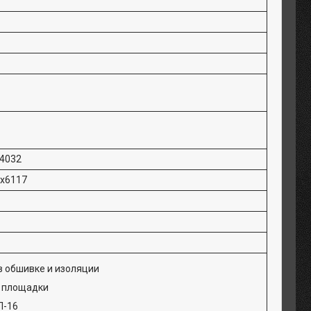
4032
х6117
в обшивке и изоляции
 площадки
П-16