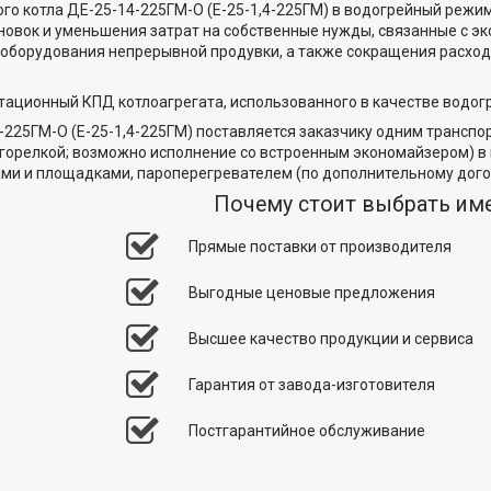
го котла ДЕ-25-14-225ГМ-О (Е-25-1,4-225ГМ) в водогрейный режи
новок и уменьшения затрат на собственные нужды, связанные с э
 оборудования непрерывной продувки, а также сокращения расход
ационный КПД котлоагрегата, использованного в качестве водогре
-225ГМ-О (Е-25-1,4-225ГМ) поставляется заказчику одним транспо
горелкой; возможно исполнение со встроенным экономайзером) в к
ами и площадками, пароперегревателем (по дополнительному дого
Почему стоит выбрать им
Прямые поставки от производителя
Выгодные ценовые предложения
Высшее качество продукции и сервиса
Гарантия от завода-изготовителя
Постгарантийное обслуживание