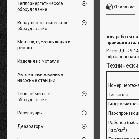
Теплоэнергетическое
Описание
оборудование
Воздушно-отопительное
оборудование
для работы на
Монтаж, пусконакладка и
производитель
ремонт
Котёл ДЕ-25-14
образованная э
Изделия из металла
Технически
Автоматизированные
насосные станции
Номер чертеж
Теплообменное
Тип котла
оборудование
Вид расчетног
Резервуары
Паропроизводи
Рабочее (избы
Деаэраторы
2
(кгс/см
)