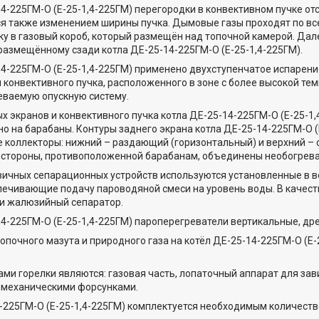
14-225ГМ-О (Е-25-1,4-225ГМ) перегородки в конвективном пучке от
 также изменением ширины пучка. Дымовые газы проходят по все
у в газовый короб, который размещён над топочной камерой. Дал
размещённому сзади котла ДЕ-25-14-225ГМ-О (Е-25-1,4-225ГМ).
14-225ГМ-О (Е-25-1,4-225ГМ) применено двухступенчатое испарени
и конвективного пучка, расположенного в зоне с более высокой те
еваемую опускную систему.
х экранов и конвективного пучка котла ДЕ-25-14-225ГМ-О (Е-25-1,
о на барабаны. Контуры заднего экрана котла ДЕ-25-14-225ГМ-О (
 коллекторы: нижний – раздающий (горизонтальный) и верхний –
 стороны, противоположенной барабанам, объединены необогрев
вичных сепарационных устройств используются установленные в
печивающие подачу пароводяной смеси на уровень воды. В качес
 и жалюзийный сепаратор.
14-225ГМ-О (Е-25-1,4-225ГМ) пароперегреватели вертикальные, дре
опочного мазута и природного газа на котёл ДЕ-25-14-225ГМ-О (Е-
ми горелки являются: газовая часть, лопаточный аппарат для зав
омеханическими форсунками.
-225ГМ-О (Е-25-1,4-225ГМ) комплектуется необходимым количест