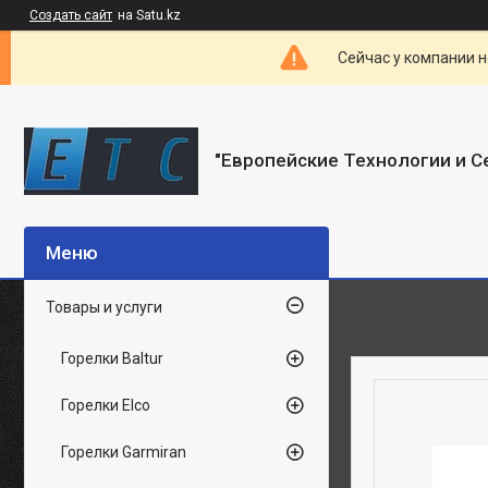
Создать сайт
на Satu.kz
Сейчас у компании н
"Европейские Технологии и С
Товары и услуги
Горелки Baltur
Горелки Elco
Горелки Garmiran