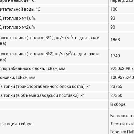
ара на выходе, °С
перегр. 225
итательной воды, °С
100
 (топливо №1), %
93
 (топливо №2), %
90
3
ого топлива (топливо №1) , кг/ч (м
/ч - для газа и
1868
ва)
3
ого топлива (топливо №2), кг/ч (м
/ч - для газа и
1740
ва)
спортабельного блока, LxBxH, мм
9250х3090х
оновки, LxBxH, мм
10095х5240
з топки (транспортабельного блока котла), кг
23765
з топки (в объеме заводской поставки), кг
27360
В сборе
Блок котла 
ектация в сборе
Лестницы и
Горелка ГМ