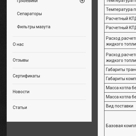
Температура п
Грязевики
Температура п
Сепараторы
Расчетный КПД
Фильтры мазута
Расчетный КПД
Расход расчетн
жидкого топли
О нас
Расход расчетн
Отзывы
жидкого топли
Габариты тран
Сертификаты
Габариты комп
Масса котла бе
Новости
Масса котла бе
Вид поставки
Статьи
Базовая компл