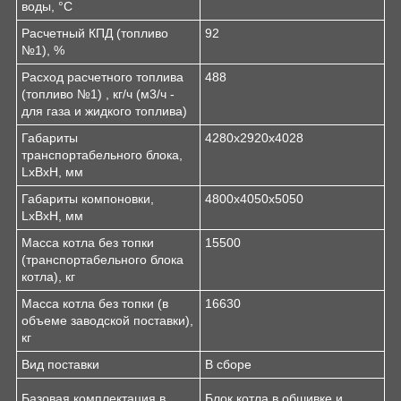
воды, °С
Расчетный КПД (топливо
92
№1), %
Расход расчетного топлива
488
(топливо №1) , кг/ч (м
3
/ч -
для газа и жидкого топлива)
Габариты
4280х2920х4028
транспортабельного блока,
LxBxH, мм
Габариты компоновки,
4800х4050х5050
LxBxH, мм
Масса котла без топки
15500
(транспортабельного блока
котла), кг
Масса котла без топки (в
16630
объеме заводской поставки),
кг
Вид поставки
В сборе
Базовая комплектация в
Блок котла в обшивке и