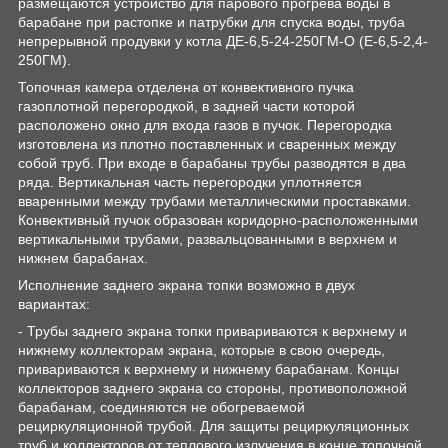
размещаются устройство для парового прогрева воды в
барабане при растопке и патрубки для спуска воды, труба
непрерывной продувки у котла ДЕ-6,5-24-250ГМ-О (Е-6,5-2,4-
250ГМ).
Топочная камера отделена от конвективного пучка
газоплотной перегородкой, в задней части которой
расположено окно для входа газов в пучок. Перегородка
изготовлена из плотно поставленных и сваренных между
собой труб. При входе в барабаны трубы разводятся в два
ряда. Вертикальная часть перегородки уплотняется
вваренными между трубами металлическими проставками.
Конвективный пучок образован коридорно-расположенными
вертикальными трубами, развальцованными в верхнем и
нижнем барабанах.
Исполнение заднего экрана топки возможно в двух
вариантах:
- Трубы заднего экрана топки привариваются к верхнему и
нижнему коллекторам экрана, которые в свою очередь,
привариваются к верхнему и нижнему барабанам. Концы
коллекторов заднего экрана со стороны, противоположной
барабанам, соединяются не обогреваемой
рециркуляционной трубой. Для защиты рециркуляционных
труб и коллекторов от теплового излучения в конце топочной