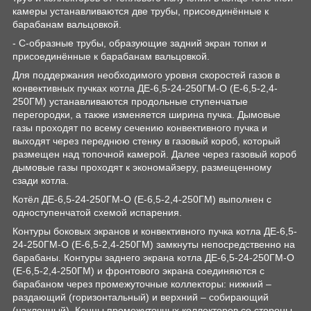
камеры устанавливаются две трубы, присоединённые к
барабанам вальцовкой.
- С-образные трубы, образующие задний экран топки и
присоединённые к барабанам вальцовкой.
Для поддержания необходимого уровня скоростей газов в
конвективных пучках котла ДЕ-6,5-24-250ГМ-О (Е-6,5-2,4-
250ГМ) устанавливаются продольные ступенчатые
перегородки, а также изменяется ширина пучка. Дымовые
газы проходят по всему сечению конвективного пучка и
выходят через переднюю стенку в газовый короб, который
размещен над топочной камерой. Далее через газовый короб
дымовые газы проходят к экономайзеру, размещенному
сзади котла.
Котёл ДЕ-6,5-24-250ГМ-О (Е-6,5-2,4-250ГМ) выполнен с
одноступенчатой схемой испарения.
Контуры боковых экранов и конвективного пучка котла ДЕ-6,5-
24-250ГМ-О (Е-6,5-2,4-250ГМ) замкнуты непосредственно на
барабаны. Контуры заднего экрана котла ДЕ-6,5-24-250ГМ-О
(Е-6,5-2,4-250ГМ) и фронтового экрана соединяются с
барабаном через промежуточные коллекторы: нижний –
раздающий (горизонтальный) и верхний – собирающий
(наклонный). Концы промежуточных коллекторов со стороны,