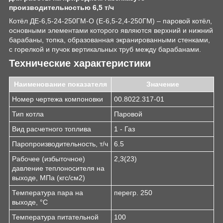
производительностью 6,5 т/ч
Котёл ДЕ-6,5-24-250ГМ-О (Е-6,5-2,4-250ГМ) – паровой котёл,
основными элементами которого являются верхний и нижний
барабаны, топка, образованная экранированными стенками,
с горелкой и пучок вертикальных труб между барабанами.
Технические характеристики
Наименование показателя
Значение
Номер чертежа компоновки
00.8022.317-01
Тип котла
Паровой
Вид расчетного топлива
1 - Газ
Паропроизводительность, т/ч
6.5
Рабочее (избыточное)
2,3(23)
давление теплоносителя на
выходе, МПа (кгс/см
2
)
Температура пара на
перегр. 250
выходе, °С
Температура питательной
100