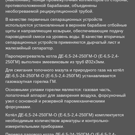
противоположенной барабанам, объединены
необогреваемой рециркуляционной трубой.
В качестве первичных сепарационных устройств
используются установленные в верхнем барабане отбойные
щиты и направляющие козырьки, обеспечивающие подачу
пароводяной смеси на уровень воды. В качестве вторичных
сепарационных устройств применяются дырчатый лист и
жалюзийный сепаратор.
Пароперегреватель котла ДЕ-6,5-24-250ГМ-О (Е-6,5-2,4-
250ГМ) выполнен змеевиковым из труб Ø32х3мм.
Для сжигания топочного мазута и природного газа на котёл
ДЕ-6,5-24-250ГМ-О (Е-6,5-2,4-250ГМ) устанавливается
газомазутная горелка ГМ.
Основными узлами горелки являются: газовая часть,
лопаточный аппарат для завихрения воздуха, форсуночный
узел с основной и резервной паромеханическими
форсунками.
Котёл ДЕ-6,5-24-250ГМ-О (Е-6,5-2,4-250ГМ) комплектуется
необходимым количеством арматуры и контрольно-
измерительными приборами.
Перевод парового котла ДЕ-6,5-24-250ГМ-О (Е-6,5-2,4-