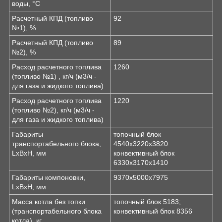
воды, °С
Расчетный КПД (топливо
92
№1), %
Расчетный КПД (топливо
89
№2), %
Расход расчетного топлива
1260
(топливо №1) , кг/ч (м
3
/ч -
для газа и жидкого топлива)
Расход расчетного топлива
1220
(топливо №2), кг/ч (м
3
/ч -
для газа и жидкого топлива)
Габариты
топочный блок
транспортабельного блока,
4540х3220х3820
LxBxH, мм
конвективный блок
6330х3170х1410
Габариты компоновки,
9370х5000х7975
LxBxH, мм
Масса котла без топки
топочный блок 5183;
(транспортабельного блока
конвективный блок 8356
котла), кг