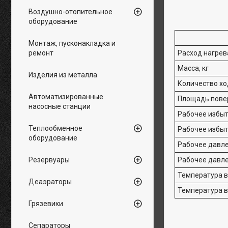
Воздушно-отопительное
оборудование
Монтаж, пусконакладка и
ремонт
Расход нагрев
Масса, кг
Изделия из металла
Количество х
Автоматизированные
Площадь повер
насосные станции
Рабочее избыт
Теплообменное
Рабочее избыт
оборудование
Рабочее давле
Резервуары
Рабочее давле
Температура в
Деаэраторы
Температура в
Грязевики
Сепараторы