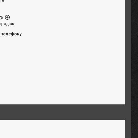
те
75
 продаж
о телефону