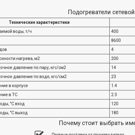
Подогреватели сетево
Технические характеристики
аемой воды, т/ч
400
8600
одов
4
хности нагрева, м2
200
очное давление по пару, кгс/см2
14
очное давление по воде, кгс/см2
23
ние в корпусе
1.4
ние в ТС
2.3
оды, °С вход
120
оды, °С выход
180
Почему стоит выбрать им
Прямые поставки от производителя