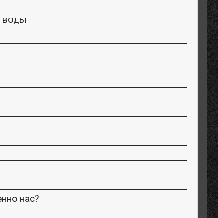
й воды
енно нас?