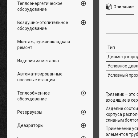
Теплоэнергетическое
Описание
оборудование
Воздушно-отопительное
оборудование
Монтаж, пусконакладка и
ремонт
Тип
Диаметр корпу
Изделия из металла
Условное давл
Автоматизированные
Условный прох
насосные станции
Теплообменное
Грязевик – это
оборудование
входящие в сер
Изделие состои
Резервуары
корпуса распол
сливным болто
Деаэраторы
Применение уст
элементов тру