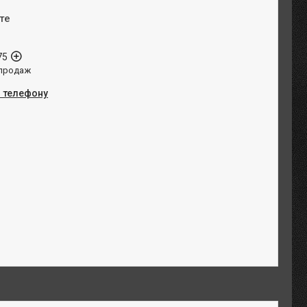
те
75
 продаж
о телефону