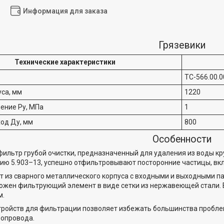
Информация для заказа
Грязевики
Технические характеристики
ТС-566.00.0
са, мм
1220
ение Ру, МПа
1
од Ду, мм
800
Особенности
 фильтр грубой очистки, предназначенный для удаления из воды кр
ию 5.903–13, успешно отфильтровывают посторонние частицы, вклю
т из сварного металлического корпуса с входными и выходными п
ожен фильтрующий элемент в виде сетки из нержавеющей стали. В
м.
ройств для фильтрации позволяет избежать большинства пробле
бопровода.