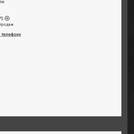
те
75
 продаж
о телефону