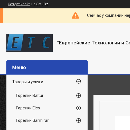
Создать сайт
на Satu.kz
Сейчас у компании не
"Европейские Технологии и С
Товары и услуги
Горелки Baltur
Горелки Elco
Горелки Garmiran