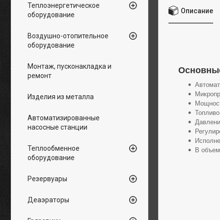
Теплоэнергетическое
Описание
оборудование
Воздушно-отопительное
оборудование
Монтаж, пусконакладка и
Основные
ремонт
Автомат
Микропр
Изделия из металла
Мощност
Топливо
Автоматизированные
Давлени
насосные станции
Регулир
Исполне
Теплообменное
В объем
оборудование
Резервуары
Деаэраторы