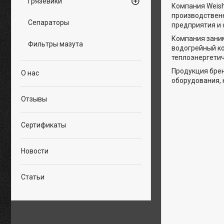
Грязевики
Компания Weish
производственн
Сепараторы
предприятия и 
Компания заним
Фильтры мазута
водогрейный ко
теплоэнергетич
Продукция брен
О нас
оборудования, 
Отзывы
Сертификаты
Новости
Статьи