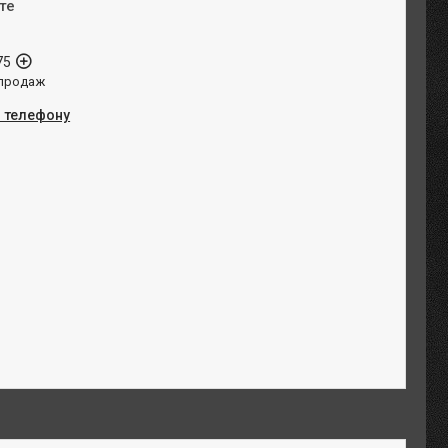
те
75
 продаж
о телефону