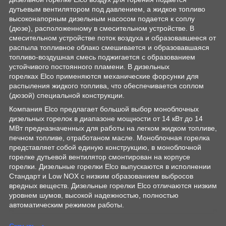
дутьевым вентилятором под давлением, а жидкое топливо
высоконапорным дизельным насосом подается к соплу
(дюзе), расположенному в смесительном устройстве. В
смесительном устройстве поток воздуха и образовавшееся от
распыла топливное облако смешивается и образовавшаяся
топливо-воздушная смесь поджигается с образованием
устойчивого постоянного пламени. В дизельных
горелках Elco применяются механические форсунки для
распыления жидкого топлива, что обеспечивается соплом
(дюзой) специальной конструкции.
Компания Elco предлагает большой выбор моноблочных
дизельных горелок в диапазоне мощности от 14 кВт до 14
МВт предназначенных для работы на легком жидком топливе,
печном топливе, отработаном масле. Моноблочная горелка
представляет собой единую конструкцию, в моноблочной
горелке дутьевой вентилятор смонтирован на корпусе
горелки. Дизельные горелки Elco выпускаются в исполнении
Стандарт и Low NOX с низким образованием выбросов
вредных веществ. Дизельные горелки Elco отличаются низким
уровнем шумов, высокой надежностью, полностью
автоматическим режимом работы.
Скрыть