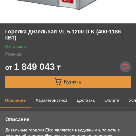
Горелка дизельная VL 5.1200 D K (400-1186
кВт)
В наличии
Розница
1 849 043
от
₸
Купить
Описание
Характеристики
Доставка
Оплата
Усл
Описание
Дизельные горелки Elco являются наддувными, то есть в
дизельной горелке Elco воздух для горения подается