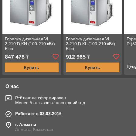
Горелка дизельная VL
Горелка дизельная VL
Горе
2.210 D KN (100-210 кВт)
2.210 D KL (100-210 кВт)
D (8
Elco
Elco
847 478
912 965
₸
₸
Цен
Купить
Купить
О нас
Рейтинг не сформирован
Менее 5 отзывов за последний год
Работает с 03.03.2016
г. Алматы
Алматы, Казахстан