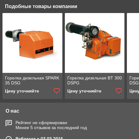
Подобные товары компании
Горелка дизельная SPARK
Горелка дизельная BT 300
Горе
35 DSG
DSPG
DSG
Цену уточняйте
Цену уточняйте
Цен
О нас
Рейтинг не сформирован
Менее 5 отзывов за последний год
Работает с 03.03.2016