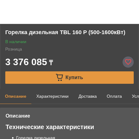
Горелка дизельная TBL 160 P (500-1600кВт)
В наличии
Розница
3 376 085
₸
Купить
Описание
Характеристики
Доставка
Оплата
Усл
Описание
Технические характеристики
Горелка дизельная.