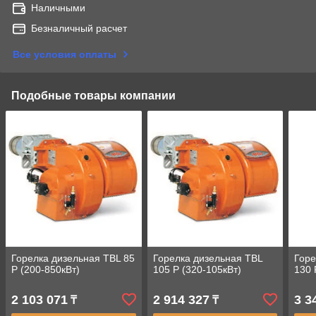
Наличными
Безналичный расчет
Все условия оплаты
Подобные товары компании
Горелка дизельная TBL 85
Горелка дизельная TBL
Горе
P (200-850кВт)
105 P (320-105кВт)
130 
2 103 071
2 914 327
3 3
₸
₸