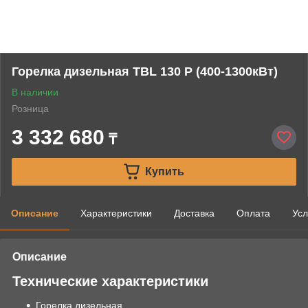
Горелка дизельная TBL 130 P (400-1300кВт)
В наличии
Розница
3 332 680
₸
Купить
Описание
Характеристики
Доставка
Оплата
Усл
Описание
Технические характеристики
Горелка дизельная.