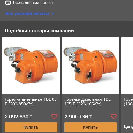
Безналичный расчет
Все условия оплаты
Подобные товары компании
Горелка дизельная TBL 85
Горелка дизельная TBL
Горе
P (200-850кВт)
105 P (320-105кВт)
(130
2 092 830
2 900 136
₸
₸
Цен
Купить
Купить