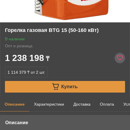
Горелка газовая BTG 15 (50-160 кВт)
В наличии
Опт и розница
1 238 198
₸
1 114 379 ₸
от 2 шт.
Купить
Описание
Характеристики
Доставка
Оплата
Усл
Описание