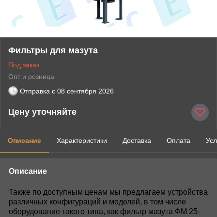
Фильтры для мазута
Под заказ
Опт и розница
Отправка с
08 сентября 2026
Цену уточняйте
Описание
Характеристики
Доставка
Оплата
Усл
Описание
Также по доступным ценам мы предлагаем устройства
различных конфигураций и моделей, в том числе
оборудование такого типа, как фильтр мазута ФМ 25-