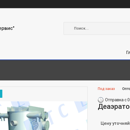
ервис"
Г
Под заказ
Опто
Отправка с 0
Деаэрат
Цену уточняй