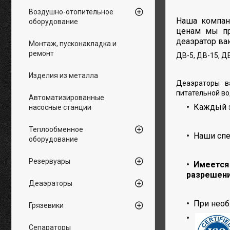
Воздушно-отопительное
Наша компан
оборудование
ценам мы пр
деаэратор ва
Монтаж, пусконакладка и
ремонт
ДВ-5, ДВ-15, ДВ
Изделия из металла
Деаэраторы в
питательной во
Автоматизированные
Каждый з
насосные станции
Теплообменное
Наши спе
оборудование
Резервуары
Имеется 
разрешени
Деаэраторы
При необ
Грязевики
Сепараторы