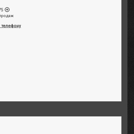
75
 продаж
о телефону