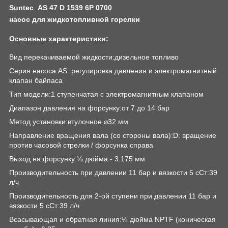
Suntec
AS 47 D 1539 6P 0700
насос для жидкотопливной горелки
Основные характеристики:
Вид перекачиваемой жидкости:дизельное топливо
Серия насоса:AS: регулировка давления и электромагнитный
клапан байпаса
Тип модели:1 ступенчатая с электромагнитным клапаном
Диапазон давления на форсунку:от 7 до 14 бар
Метод установки:втулочное ⌀32 мм
Направление вращения вала (со стороны вала):D: вращение
против часовой стрелки / форсунка справа
Выход на форсунку:⅛ дюйма - 3.175 мм
Производительность при давлении 11 бар и вязкости 5 сСт:39
л/ч
Производительность для 2-ой ступени при давлении 11 бар и
вязкости 5 сСт:39 л/ч
Всасывающая и обратная линия:¼ дюйма NPTF (коническая