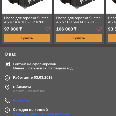
Насос для горелки Suntec
Насос для горелки Suntec
Насо
AS 47 A K 1602 6P 0700
AS 57 C 1544 6P 0700
AS 4
97 000
106 000
93 
₸
₸
Купить
Купить
О нас
Рейтинг не сформирован
Менее 5 отзывов за последний год
Работает с 03.03.2016
г. Алматы
Алматы, Казахстан
Контакты
Сегодня выходной
Показать весь график работы