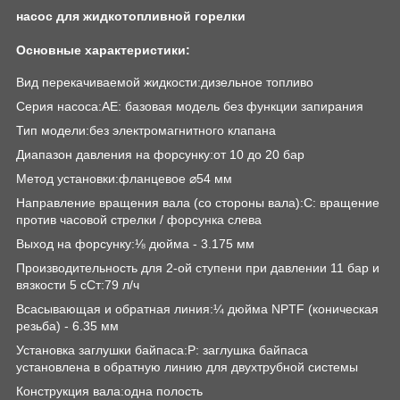
насос для жидкотопливной горелки
Основные характеристики:
Вид перекачиваемой жидкости:дизельное топливо
Серия насоса:AE: базовая модель без функции запирания
Тип модели:без электромагнитного клапана
Диапазон давления на форсунку:от 10 до 20 бар
Метод установки:фланцевое ⌀54 мм
Направление вращения вала (со стороны вала):C: вращение
против часовой стрелки / форсунка слева
Выход на форсунку:⅛ дюйма - 3.175 мм
Производительность для 2-ой ступени при давлении 11 бар и
вязкости 5 сСт:79 л/ч
Всасывающая и обратная линия:¼ дюйма NPTF (коническая
резьба) - 6.35 мм
Установка заглушки байпаса:P: заглушка байпаса
установлена в обратную линию для двухтрубной системы
Конструкция вала:одна полость