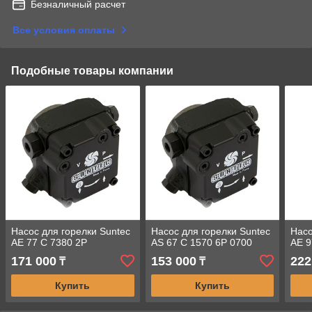
Безналичный расчет
Все условия оплаты
Подобные товары компании
Насос для горелки Suntec
Насос для горелки Suntec
Насо
AE 77 C 7380 2P
AS 67 C 1570 6P 0700
AE 9
171 000
153 000
222
₸
₸
Купить
Купить