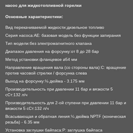
насос для жидкотопливной горелки
Основные характеристики:
Вид перекачиваемой жидкости:дизельное топливо
Серия насоса:AE: базовая модель без функции запирания
Тип модели:без электромагнитного клапана
Диапазон давления на форсунку:от 8 до 28 бар
Метод установки:фланцевое ⌀54 мм
Направление вращения вала (со стороны вала):C: вращение
против часовой стрелки / форсунка слева
Выход на форсунку:⅛ дюйма - 3.175 мм
Производительность при давлении 11 бар и вязкости 5
сСт:132 л/ч
Производительность для 2-ой ступени при давлении 11 бар и
вязкости 5 сСт:132 л/ч
Всасывающая и обратная линия:¼ дюйма NPTF (коническая
резьба) - 6.35 мм
Установка заглушки байпаса:P: заглушка байпаса