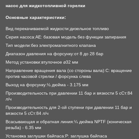
насос для жидкотопливной горелки
Основные характеристики:
Вид перекачиваемой жидкости:дизельное топливо
Серия насоса:AE: базовая модель без функции запирания
Тип модели:без электромагнитного клапана
Диапазон давления на форсунку:от 8 до 28 бар
Метод установки:втулочное ⌀32 мм
Направление вращения вала (со стороны вала):C: вращение
против часовой стрелки / форсунка слева
Выход на форсунку:⅛ дюйма - 3.175 мм
Производительность при давлении 11 бар и вязкости 5 сСт:84
л/ч
Производительность для 2-ой ступени при давлении 11 бар и
вязкости 5 сСт:84 л/ч
Всасывающая и обратная линия:¼ дюйма NPTF (коническая
резьба) - 6.35 мм
Установка заглушки байпаса:P: заглушка байпаса