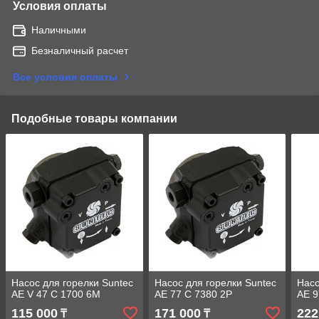
Условия оплаты
Наличными
Безналичный расчет
Все условия оплаты
Подобные товары компании
Насос для горелки Suntec
Насос для горелки Suntec
Насо
AE V 47 C 1700 6M
AE 77 C 7380 2P
AE 9
115 000
171 000
222
₸
₸