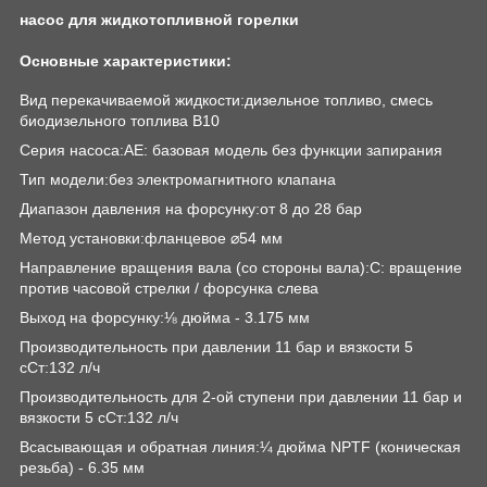
насос для жидкотопливной горелки
Основные характеристики:
Вид перекачиваемой жидкости:дизельное топливо, смесь
биодизельного топлива B10
Серия насоса:AE: базовая модель без функции запирания
Тип модели:без электромагнитного клапана
Диапазон давления на форсунку:от 8 до 28 бар
Метод установки:фланцевое ⌀54 мм
Направление вращения вала (со стороны вала):C: вращение
против часовой стрелки / форсунка слева
Выход на форсунку:⅛ дюйма - 3.175 мм
Производительность при давлении 11 бар и вязкости 5
сСт:132 л/ч
Производительность для 2-ой ступени при давлении 11 бар и
вязкости 5 сСт:132 л/ч
Всасывающая и обратная линия:¼ дюйма NPTF (коническая
резьба) - 6.35 мм