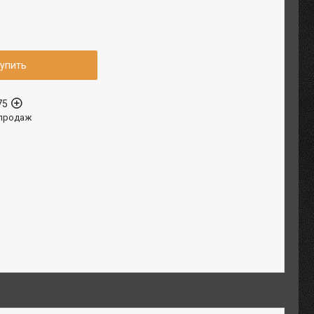
упить
75
 продаж