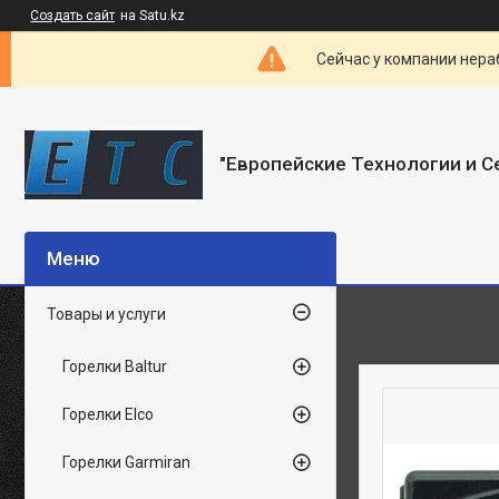
Создать сайт
на Satu.kz
Сейчас у компании нераб
"Европейские Технологии и С
Товары и услуги
Горелки Baltur
Горелки Elco
Горелки Garmiran