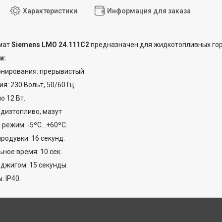
Характеристики
Информация для заказа
мат
Siemens LMO 24.111C2
предназначен для жидкотопливных го
и:
нирования: прерывистый.
я: 230 Вольт, 50/60 Гц.
о 12 Вт.
 дизтопливо, мазут
режим: -5ºC...+60ºC.
родувки: 16 секунд.
ное время: 10 сек.
джигом: 15 секунды.
 IP40.