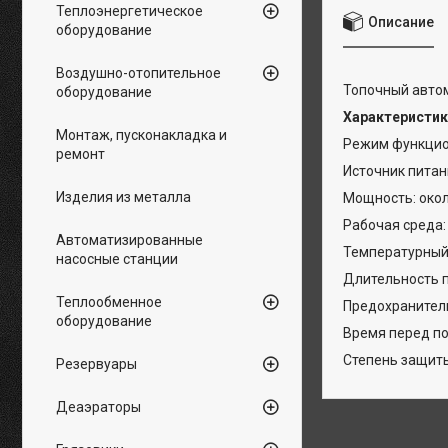
Теплоэнергетическое
Описание
оборудование
Воздушно-отопительное
Топочный авто
оборудование
Характеристик
Монтаж, пусконакладка и
Режим функцио
ремонт
Источник питани
Изделия из металла
Мощность: окол
Рабочая среда:
Автоматизированные
Температурный 
насосные станции
Длительность п
Теплообменное
Предохранитель
оборудование
Время перед по
Степень защиты:
Резервуары
Деаэраторы