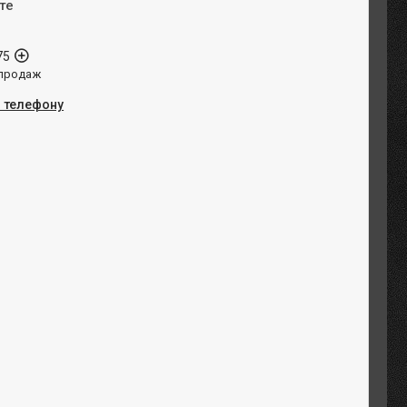
те
75
 продаж
о телефону